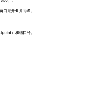
306）。
份窗口避开业务高峰。
oint）和端口号。