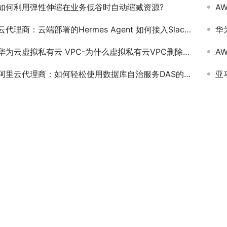
如何利用弹性伸缩在业务低谷时自动缩减资源?
A
云代理商：云端部署的Hermes Agent 如何接入Slack？
华为
华为云虚拟私有云 VPC-为什么虚拟私有云VPC删除之后，仍在继续计费？
A
阿里云代理商：如何轻松使用数据库自治服务DAS的实例监控功能？
亚马