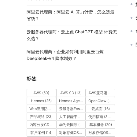
阿里云代理商：阿里云 AI 算力计费，怎么选最
省钱？
云服务器代理商：云上跑 ChatGPT 模型 计费怎
么选？
阿里云代理商：企业如何利用阿里云百炼
DeepSeek-V4 降本增效？
标签
AWS
(50)
AWS S3
(13)
AWS亚马逊云
(49)
Hermes
(25)
Hermes Agent
(25)
OpenClaw
(55)
Web应用防火墙（WAF）
(14)
云服务器Ecs
(39)
云桌面
(16)
产品概述
(23)
人工智能平台PAI
(16)
使用指南
(356)
内容分发CDN
(35)
华为云国际
(163)
基本概念
(20)
客户案例
(14)
对象存储OSS
(15)
对象存储OSS
(12)