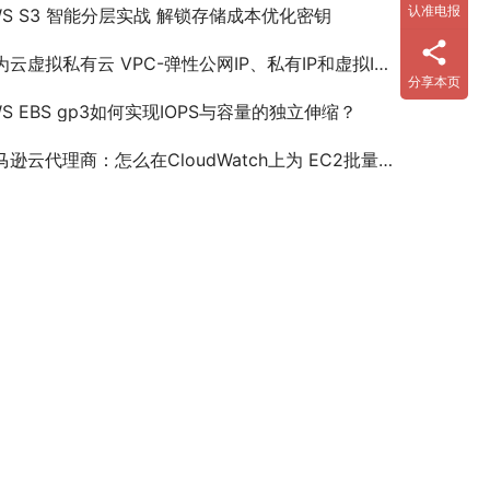
认准电报
WS S3 智能分层实战 解锁存储成本优化密钥
云虚拟私有云 VPC-弹性公网IP、私有IP和虚拟IP之间有何区别？
分享本页
WS EBS gp3如何实现IOPS与容量的独立伸缩？
逊云代理商：怎么在CloudWatch上为 EC2批量添加告警？