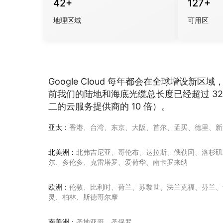
42+
127+
地理区域
可用区
Google Cloud 每年都会在全球增设新
前我们的陆地和海底光缆总长度已经超过 32
二的云服务提供商的 10 倍）。
亚太：
香港、台湾、东京、大阪、首尔、孟买、德里、新
北美洲：
北弗吉尼亚、哥伦布、达拉斯、俄勒冈、洛杉矶
尔、多伦多、克雷塔罗、爱荷华、南卡罗来纳
欧洲：
伦敦、比利时、荷兰、苏黎世、法兰克福、芬兰、
灵、柏林、斯德哥尔摩
南美洲：
圣地亚哥、圣保罗