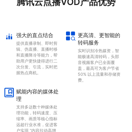
腾讯云点播VOD产品优势
强大的直点结合
更高清、更智能的
转码服务
提供直播录制、即时剪
辑、伪直播、直播时移
实时识别冷热媒资，智
和直播降冷等能力，帮
能极速高清转码，头部
助用户更快捷得进行二
音视频客户已全面覆
次分发、引流，实时把
盖，最高可为客户节省
握热点商机。
50% 以上流量和存储资
费。
赋能内容的媒体处
理
支持多达数十种媒体处
理功能，转码速度、压
缩率、画质等核心指标
远超行业水准，促进客
户实现 “内容拉动高增