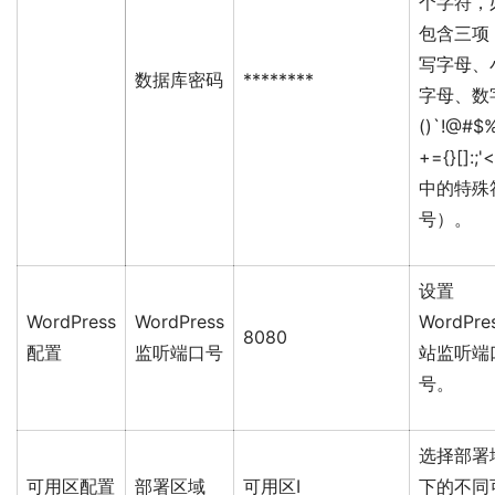
个字符，
包含三项
写字母、
数据库密码
********
字母、数
()`!@#$
+={}[]:;'<
中的特殊
号）。
设置
WordPress
WordPress
WordPre
8080
配置
监听端口号
站监听端
号。
选择部署
可用区配置
部署区域
可用区I
下的不同