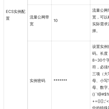
流量公网
ECS实例配
流量公网带
宽，可以
置
10
宽
实际需求
择。
设置实例
码。长度
8~30个
符，必须
三项（大
实例密码
*******
母、小写
母、数字
()`!@#$
+={}[]:;'<
中的特殊