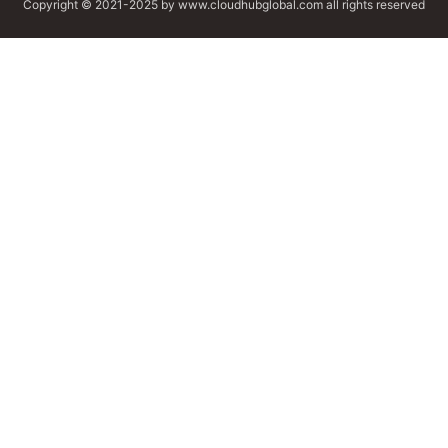
Copyright © 2021-2025 by www.cloudhubglobal.com all rights reserved