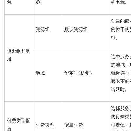
称
称
的名称。
创建的服
资源组
默认资源组
例位于的
组。
资源组和地
选中服务
域
的地域，
地域
华东1（杭州）
就近选中
获取更好
络延时。
选择服务
的付费类
付费类型配
付费类型
按量付费
可选值：
置