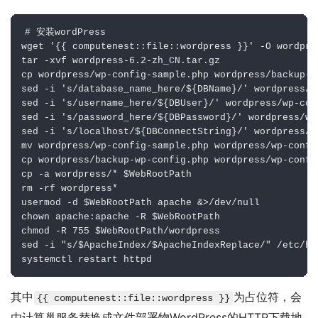
# 
安装wordPress
wget '{{ computenest::file::wordpress }}' -O wordpre
tar -xvf wordpress-6.2-zh_CN.tar.gz

cp wordpress/wp-config-sample.php wordpress/backup-wp
sed -i 's/database_name_here/${DBName}/' wordpress/w
sed -i 's/username_here/${DBUser}/' wordpress/wp-conf
sed -i 's/password_here/${DBPassword}/' wordpress/wp
sed -i 's/localhost/${DBConnectString}/' wordpress/w
mv wordpress/wp-config-sample.php wordpress/wp-config
cp wordpress/backup-wp-config.php wordpress/wp-config
cp -a wordpress/* $WebRootPath

rm -rf wordpress*

usermod -d $WebRootPath apache &>/dev/null

chown apache:apache -R $WebRootPath

chmod -R 755 $WebRootPath/wordpress

sed -i "s/$ApacheIndex/$ApacheIndexReplace/" /etc/ht
systemctl restart httpd
其中
为占位符，会
{{ computenest::file::wordpress }}
由计算巢服务替换成文件部署物WordPress的HTTP下载地