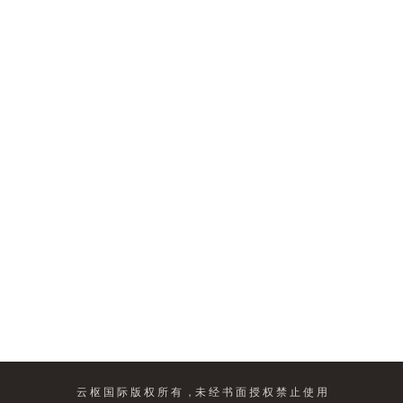
云 枢 国 际 版 权 所 有 ，未 经 书 面 授 权 禁 止 使 用