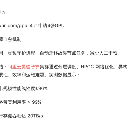
its:
iyun.com/gpu: 4 # 申请4张GPU
障自愈机制
用「灵骏守护进程」自动迁移故障节点任务，减少人工干预。
结：
阿里云灵骏智算
集群通过分层调度、HPCC 网络优化、异构
展性、效率和运维难题。实测数据显示：
卡规模性能线性度≥96%
络带宽利用率 > 99%
行存储吞吐达 20TB/s