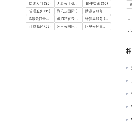
快速入门
(32)
无影云手机
(17)
最佳实践
(30)
管理服务
(12)
腾讯云国际
(111)
腾讯云服务器
(15)
腾讯云轻量应用服务器
(30)
虚拟私有云 VPC
(126)
计算巢服务
(68)
上
计费概述
(25)
阿里云国际
(526)
阿里云轻量应用服务器 SAS
(
下
相