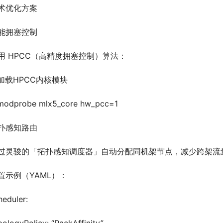
术优化方案
能拥塞控制
用 HPCC（高精度拥塞控制）算法：
 加载HPCC内核模块
modprobe mlx5_core hw_pcc=1
扑感知路由
过灵骏的「拓扑感知调度器」自动分配同机架节点，减少跨架流
置示例（YAML）：
heduler: