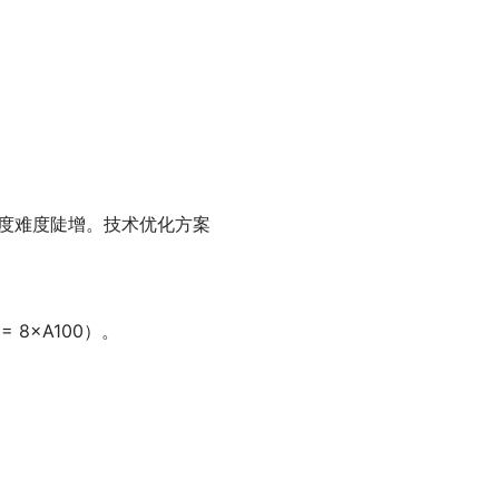
。
务调度难度陡增。技术优化方案
8×A100）。