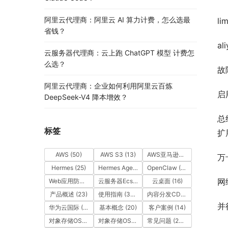
阿里云代理商：阿里云 AI 算力计费，怎么选最
lim
省钱？
al
云服务器代理商：云上跑 ChatGPT 模型 计费怎
么选？
故
阿里云代理商：企业如何利用阿里云百炼
启
DeepSeek-V4 降本增效？
总
标签
扩
AWS
(50)
AWS S3
(13)
AWS亚马逊云
(49)
万
Hermes
(25)
Hermes Agent
(25)
OpenClaw
(55)
网
Web应用防火墙（WAF）
(14)
云服务器Ecs
(39)
云桌面
(16)
产品概述
(23)
使用指南
(336)
内容分发CDN
(35)
并
华为云国际
(163)
基本概念
(20)
客户案例
(14)
对象存储OSS
(15)
对象存储OSS
(12)
常见问题
(257)