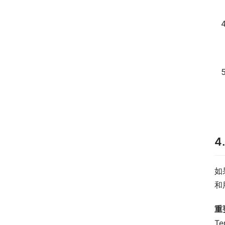
4
如
和
重
T