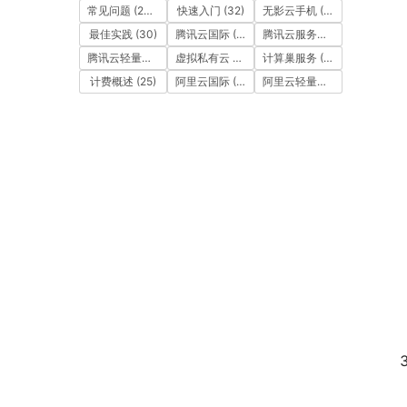
常见问题
(257)
快速入门
(32)
无影云手机
(17)
最佳实践
(30)
腾讯云国际
(111)
腾讯云服务器
(15)
腾讯云轻量应用服务器
(30)
虚拟私有云 VPC
(126)
计算巢服务
(68)
计费概述
(25)
阿里云国际
(567)
阿里云轻量应用服务器 SAS
(