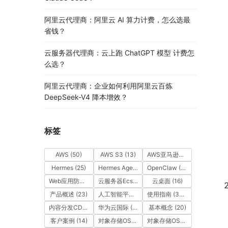
阿里云代理商：阿里云 AI 算力计费，怎么选最
省钱？
云服务器代理商：云上跑 ChatGPT 模型 计费怎
么选？
阿里云代理商：企业如何利用阿里云百炼
DeepSeek-V4 降本增效？
标签
AWS
(50)
AWS S3
(13)
AWS亚马逊云
(49)
Hermes
(25)
Hermes Agent
(25)
OpenClaw
(55)
Web应用防火墙（WAF）
(14)
云服务器Ecs
(39)
云桌面
(16)
产品概述
(23)
人工智能平台PAI
(37)
使用指南
(377)
内容分发CDN
(35)
华为云国际
(163)
基本概念
(20)
客户案例
(14)
对象存储OSS
(15)
对象存储OSS
(12)