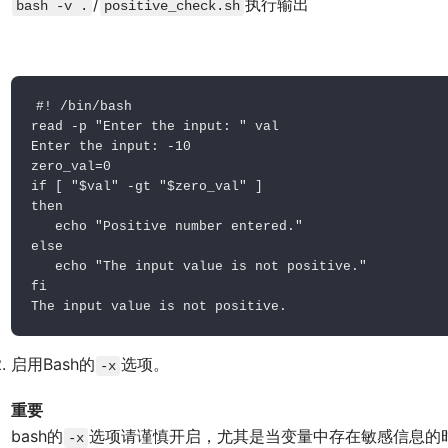
/
执行输出
bash -v .
positive_check.sh
#
! /bin/bash
read -p "Enter the input: " val

Enter the input: -10

zero_val=0

if [ "$val" -gt "$zero_val" ]

then

   echo "Positive number entered."

else

   echo "The input value is not positive."

fi

The input value is not positive.
启用Bash的
选项。
-x
重要
bash的
选项请谨慎开启，尤其是当变量中存在敏感信息的
-x