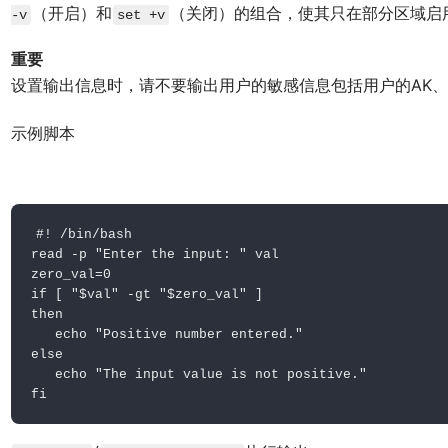
（开启）和
（关闭）的组合，使其只在部分区域启
-v
set +v
重要
设置输出信息时，请不要输出用户的敏感信息包括用户的AK
示例脚本
#
! /bin/bash
read -p "Enter the input: " val

zero_val=0

if [ "$val" -gt "$zero_val" ]

then

   echo "Positive number entered."

else

   echo "The input value is not positive."

fi