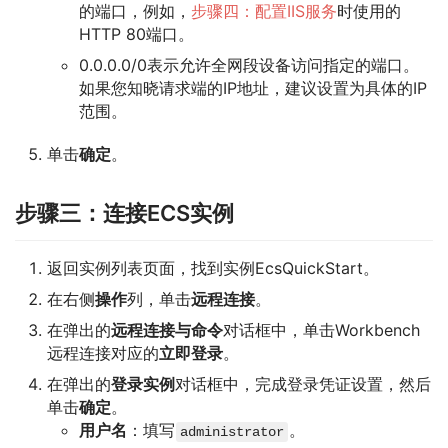
的端口，例如，
步骤四：配置IIS服务
时使用的
HTTP 80端口。
0.0.0.0/0表示允许全网段设备访问指定的端口。
如果您知晓请求端的IP地址，建议设置为具体的IP
范围。
单击
确定
。
步骤三：连接ECS实例
返回实例列表页面，找到实例EcsQuickStart。
在右侧
操作
列，单击
远程连接
。
在弹出的
远程连接与命令
对话框中，单击Workbench
远程连接对应的
立即登录
。
在弹出的
登录实例
对话框中，完成登录凭证设置，然后
单击
确定
。
用户名
：填写
。
administrator