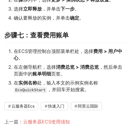
选择
立即释放
，并单击
下一步
。
确认要释放的实例，并单击
确定
。
步骤七：查看费用账单
在ECS管理控制台顶部菜单栏处，选择
费用
>
用户中
心
。
在左侧导航栏，选择
消费总览
>
消费总览
，然后单击
页面中的
账单明细
页签。
在
实例名称
处，输入本文的示例实例名称
，并回车开始搜索。
EcsQuickStart
云服务器Ecs
快速入门
阿里云国际
上一篇：
云服务器ECS使用须知