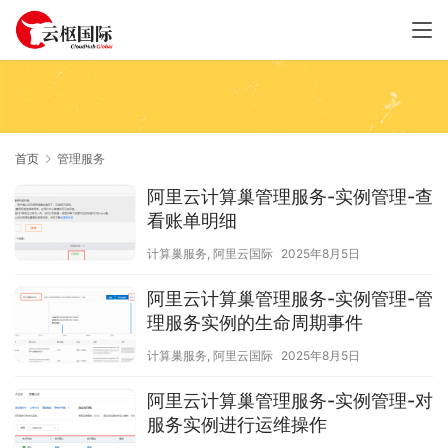
首页
管理服务
阿里云计算巢管理服务-实例管理-查
看账单明细
计算巢服务
,
阿里云国际
2025年8月5日
阿里云计算巢管理服务-实例管理-管
理服务实例的生命周期事件
计算巢服务
,
阿里云国际
2025年8月5日
阿里云计算巢管理服务-实例管理-对
服务实例进行运维操作