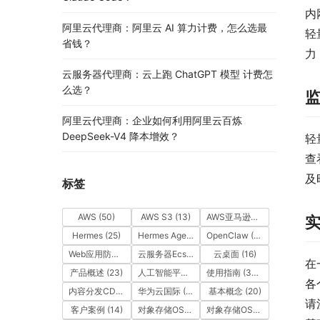
内
阿里云代理商：阿里云 AI 算力计费，怎么选最
轻
省钱？
力
云服务器代理商：云上跑 ChatGPT 模型 计费怎
么选？
阿里云代理商：企业如何利用阿里云百炼
DeepSeek-V4 降本增效？
轻
查
及
标签
AWS
(50)
AWS S3
(13)
AWS亚马逊云
(49)
Hermes
(25)
Hermes Agent
(25)
OpenClaw
(55)
Web应用防火墙（WAF）
(14)
云服务器Ecs
(39)
云桌面
(16)
在
产品概述
(23)
人工智能平台PAI
(22)
使用指南
(362)
各
内容分发CDN
(35)
华为云国际
(163)
基本概念
(20)
请
客户案例
(14)
对象存储OSS
(15)
对象存储OSS
(12)