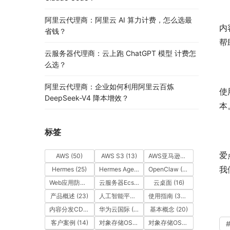
阿里云代理商：阿里云 AI 算力计费，怎么选最
内容
省钱？
帮
云服务器代理商：云上跑 ChatGPT 模型 计费怎
么选？
阿里云代理商：企业如何利用阿里云百炼
使
DeepSeek-V4 降本增效？
本
标签
爱
AWS
(50)
AWS S3
(13)
AWS亚马逊云
(49)
我
Hermes
(25)
Hermes Agent
(25)
OpenClaw
(55)
Web应用防火墙（WAF）
(14)
云服务器Ecs
(39)
云桌面
(16)
产品概述
(23)
人工智能平台PAI
(21)
使用指南
(361)
内容分发CDN
(35)
华为云国际
(163)
基本概念
(20)
客户案例
(14)
对象存储OSS
(15)
对象存储OSS
(12)