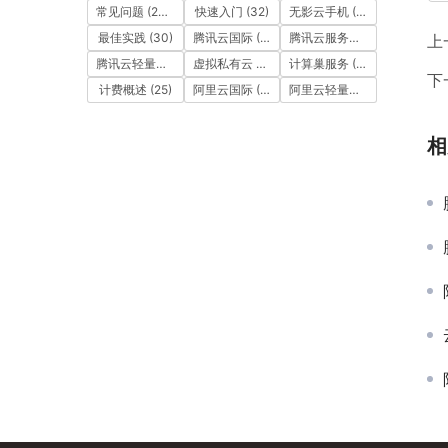
常见问题
(257)
快速入门
(32)
无影云手机
(17)
最佳实践
(30)
腾讯云国际
(111)
腾讯云服务器
(15)
上
腾讯云轻量应用服务器
(30)
虚拟私有云 VPC
(126)
计算巢服务
(68)
下
计费概述
(25)
阿里云国际
(551)
阿里云轻量应用服务器 SAS
(
相