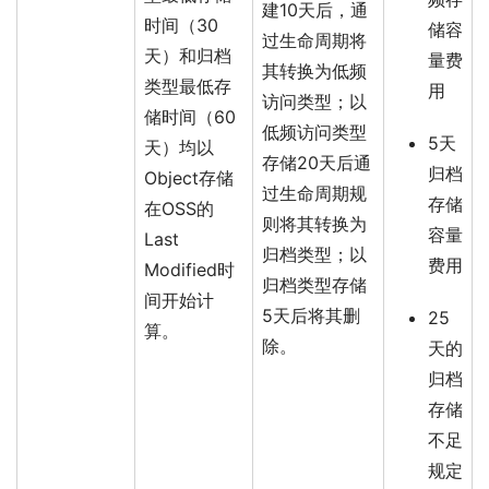
建10天后，通
时间（30
储容
过生命周期将
天）和归档
量费
其转换为低频
类型最低存
用
访问类型；以
储时间（60
低频访问类型
5天
天）均以
存储20天后通
归档
Object存储
过生命周期规
存储
在OSS的
则将其转换为
容量
Last
归档类型；以
费用
Modified时
归档类型存储
间开始计
5天后将其删
25
算。
除。
天的
归档
存储
不足
规定