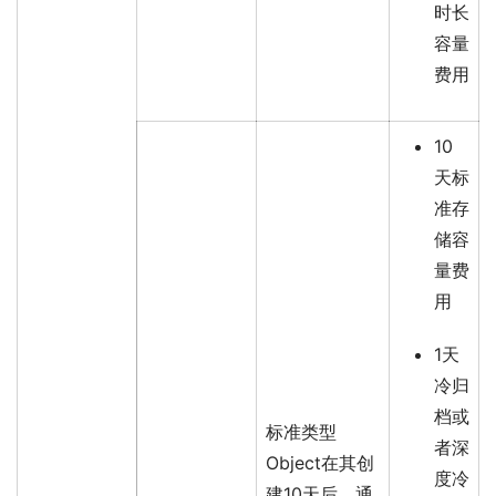
时长
容量
费用
10
天标
准存
储容
量费
用
1天
冷归
档或
标准类型
者深
Object在其创
度冷
建10天后，通