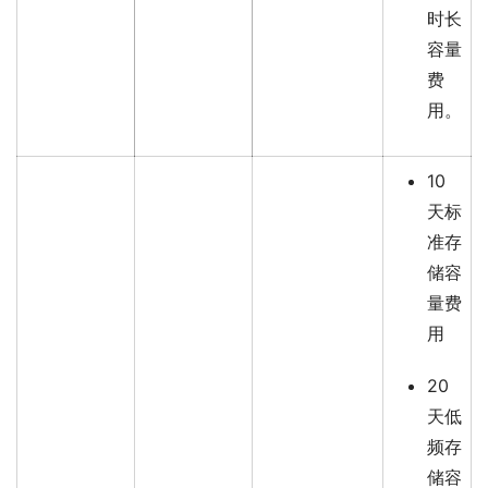
时长
容量
费
用。
10
天标
准存
储容
量费
用
20
天低
频存
储容