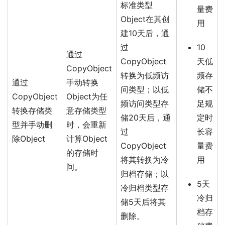
标准类型
量费
Object在其创
用
建10天后，通
过
10
通过
CopyObject
天低
CopyObject
转换为低频访
频存
通过
手动转换
问类型；以低
储不
CopyObject
Object为任
频访问类型存
足规
转换存储类
意存储类型
储20天后，通
定时
型并手动删
时，会重新
过
长容
除Object
计算Object
CopyObject
量费
的存储时
将其转换为冷
用
间。
归档存储；以
5天
冷归档类型存
冷归
储5天后将其
档存
删除。